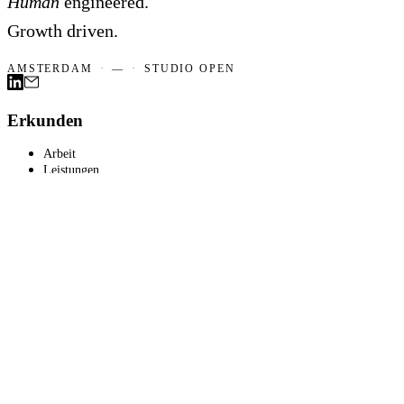
Human
engineered.
Growth driven.
AMSTERDAM
·
—
·
STUDIO OPEN
Erkunden
Arbeit
Leistungen
Erkenntnisse
Universität
Studio Hyra
Unser Netzwerk
Verbinden
Kontakt
LinkedIn
Ansehen
Universität
KI-Überblick