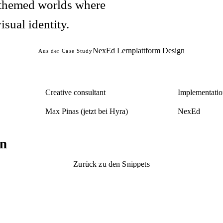
o themed worlds where
isual identity.
NexEd Lernplattform Design
Aus der Case Study
Creative consultant
Implementatio
Max Pinas (jetzt bei Hyra)
NexEd
gn
Zurück zu den Snippets
Zurück zu den Snippets