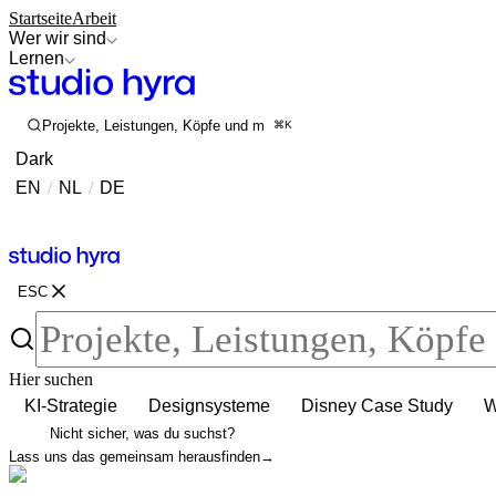
Startseite
Arbeit
Wer wir sind
Lernen
Projekte, Leistungen, Köpfe und mehr durchsuchen
⌘K
Dark
EN
/
NL
/
DE
Kontakt
Kontakt
ESC
Hier suchen
KI-Strategie
Designsysteme
Disney Case Study
W
Nicht sicher, was du suchst?
Lass uns das gemeinsam herausfinden
→