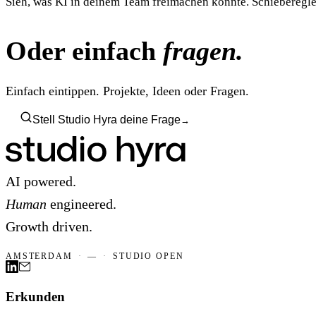
Sieh, was KI in deinem Team freimachen könnte. Schieberegler
Oder einfach
fragen.
Einfach eintippen. Projekte, Ideen oder Fragen.
Stell Studio Hyra deine Frage
→
AI powered.
Human
engineered.
Growth driven.
AMSTERDAM
·
—
·
STUDIO OPEN
Erkunden