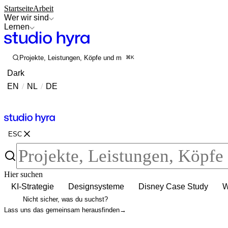
Startseite
Arbeit
Wer wir sind
Lernen
Projekte, Leistungen, Köpfe und mehr durchsuchen
⌘K
Dark
EN
/
NL
/
DE
Kontakt
Kontakt
ESC
Hier suchen
KI-Strategie
Designsysteme
Disney Case Study
W
Nicht sicher, was du suchst?
Lass uns das gemeinsam herausfinden
→