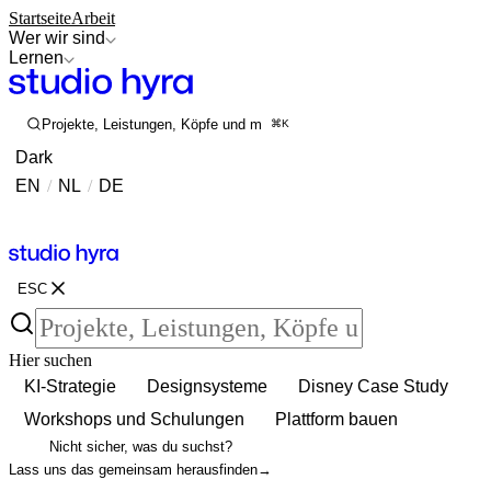
Startseite
Arbeit
Wer wir sind
Lernen
Projekte, Leistungen, Köpfe und mehr durchsuchen
⌘K
Dark
EN
/
NL
/
DE
Kontakt
Kontakt
ESC
Hier suchen
KI-Strategie
Designsysteme
Disney Case Study
Workshops und Schulungen
Plattform bauen
Nicht sicher, was du suchst?
Lass uns das gemeinsam herausfinden
→