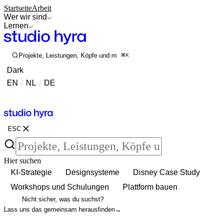
Startseite
Arbeit
Wer wir sind
Lernen
Projekte, Leistungen, Köpfe und mehr durchsuchen
⌘K
Dark
EN
/
NL
/
DE
Kontakt
Kontakt
ESC
Hier suchen
KI-Strategie
Designsysteme
Disney Case Study
Workshops und Schulungen
Plattform bauen
Nicht sicher, was du suchst?
Lass uns das gemeinsam herausfinden
→