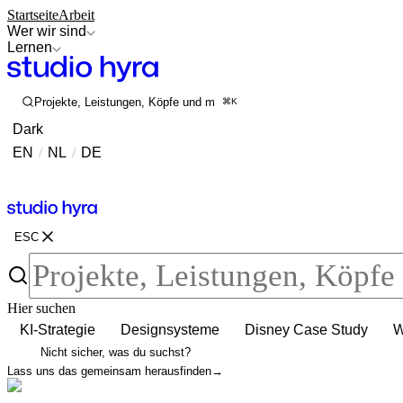
Startseite
Arbeit
Wer wir sind
Lernen
Projekte, Leistungen, Köpfe und mehr durchsuchen
⌘K
Dark
EN
/
NL
/
DE
Kontakt
Kontakt
ESC
Hier suchen
KI-Strategie
Designsysteme
Disney Case Study
W
Nicht sicher, was du suchst?
Lass uns das gemeinsam herausfinden
→