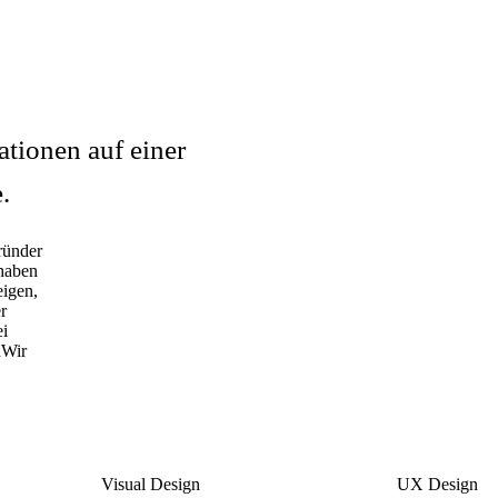
ationen auf einer
.
ründer
haben
eigen,
r
ei
nWir
Visual Design
UX Design