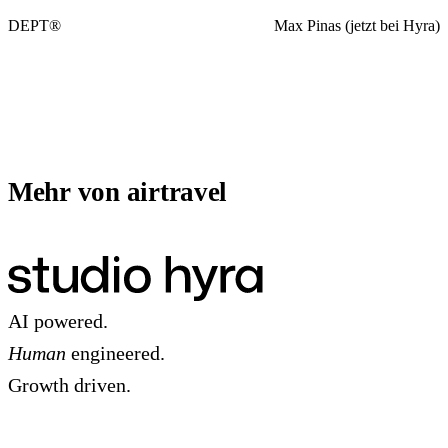
DEPT®
Max Pinas (jetzt bei Hyra)
Mehr von airtravel
AI powered.
Human
engineered.
Growth driven.
AMSTERDAM
·
—
·
STUDIO OPEN