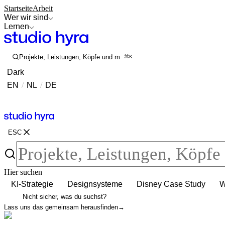
Startseite
Arbeit
Wer wir sind
Lernen
Projekte, Leistungen, Köpfe und mehr durchsuchen
⌘K
Dark
EN
/
NL
/
DE
Kontakt
Kontakt
ESC
Hier suchen
KI-Strategie
Designsysteme
Disney Case Study
W
Nicht sicher, was du suchst?
Lass uns das gemeinsam herausfinden
→