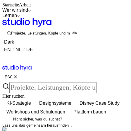
Startseite
Arbeit
Wer wir sind
Lernen
Projekte, Leistungen, Köpfe und mehr durchsuchen
⌘K
Dark
EN
/
NL
/
DE
Kontakt
Kontakt
ESC
Hier suchen
KI-Strategie
Designsysteme
Disney Case Study
Workshops und Schulungen
Plattform bauen
Nicht sicher, was du suchst?
Lass uns das gemeinsam herausfinden
→