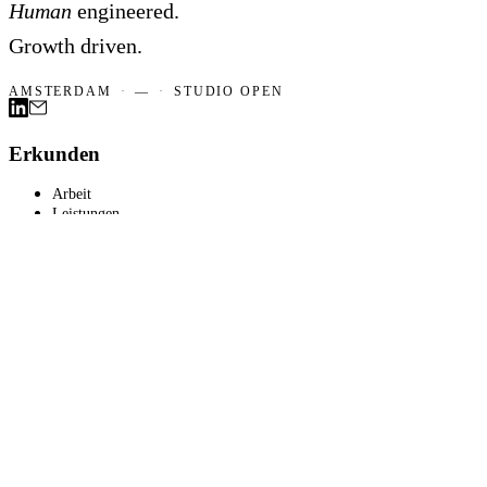
Human
engineered.
Growth driven.
AMSTERDAM
·
—
·
STUDIO OPEN
Erkunden
Arbeit
Leistungen
Erkenntnisse
Universität
Studio Hyra
Unser Netzwerk
Verbinden
Kontakt
LinkedIn
Ansehen
Universität