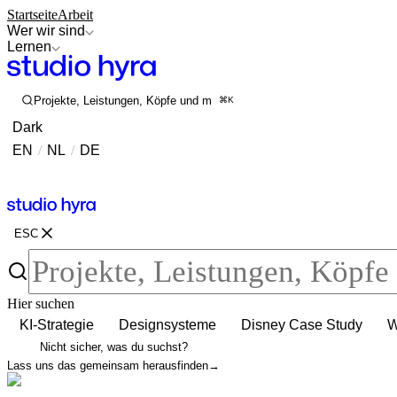
Startseite
Arbeit
Wer wir sind
Lernen
Projekte, Leistungen, Köpfe und mehr durchsuchen
⌘K
Dark
EN
/
NL
/
DE
Kontakt
Kontakt
ESC
Hier suchen
KI-Strategie
Designsysteme
Disney Case Study
W
Nicht sicher, was du suchst?
Lass uns das gemeinsam herausfinden
→