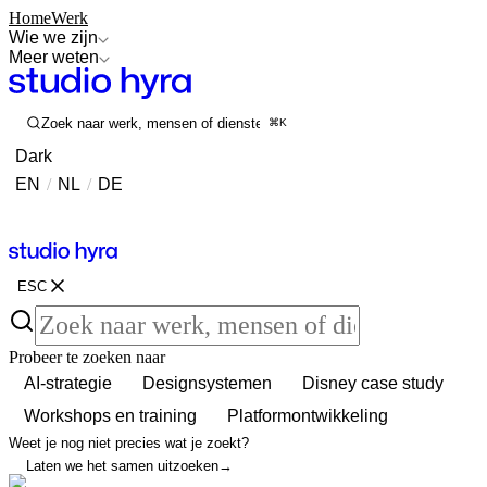
Home
Werk
Wie we zijn
Meer weten
Zoek naar werk, mensen of diensten
⌘K
Dark
EN
/
NL
/
DE
Contact
Contact
ESC
Probeer te zoeken naar
AI-strategie
Designsystemen
Disney case study
Workshops en training
Platformontwikkeling
Weet je nog niet precies wat je zoekt?
Laten we het samen uitzoeken
→