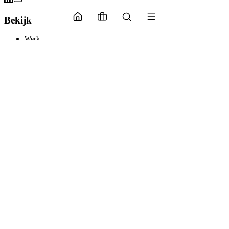
Bekijk
Werk
Diensten
Inzichten
Universiteit
Wie we zijn
Het Collectief
Verbinden
Contact
LinkedIn
Lees verder
Universiteit
AI Snapshot
AI-calculator
Notities uit de studio
Kort, bruikbaar, een of twee keer per maand. Strategie, AI, vakmanschap,