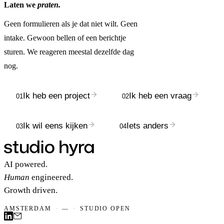
Laten we
praten.
Geen formulieren als je dat niet wilt. Geen
intake. Gewoon bellen of een berichtje
sturen. We reageren meestal dezelfde dag
nog.
Ik heb een project
Ik heb een vraag
01
02
Ik wil eens kijken
Iets anders
03
04
AI powered.
Human
engineered.
Growth driven.
AMSTERDAM
·
—
·
STUDIO OPEN