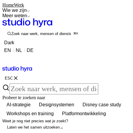
Home
Werk
Wie we zijn
Meer weten
Zoek naar werk, mensen of diensten
⌘K
Dark
EN
/
NL
/
DE
Contact
Contact
ESC
Probeer te zoeken naar
AI-strategie
Designsystemen
Disney case study
Workshops en training
Platformontwikkeling
Weet je nog niet precies wat je zoekt?
Laten we het samen uitzoeken
→