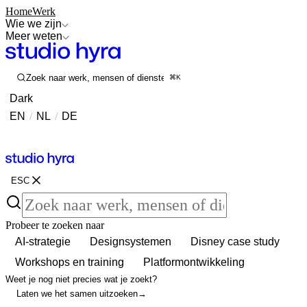
Home
Werk
Wie we zijn
Meer weten
Zoek naar werk, mensen of diensten
⌘K
Dark
EN
/
NL
/
DE
Contact
Contact
ESC
Probeer te zoeken naar
AI-strategie
Designsystemen
Disney case study
Workshops en training
Platformontwikkeling
Weet je nog niet precies wat je zoekt?
Laten we het samen uitzoeken
→