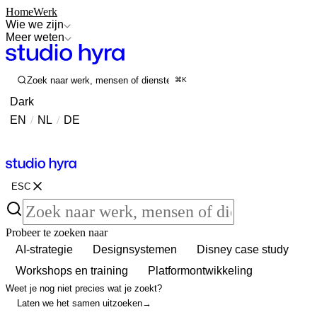
Home
Werk
Wie we zijn
Meer weten
Zoek naar werk, mensen of diensten
⌘K
Dark
EN
/
NL
/
DE
Contact
Contact
ESC
Probeer te zoeken naar
AI-strategie
Designsystemen
Disney case study
Workshops en training
Platformontwikkeling
Weet je nog niet precies wat je zoekt?
Laten we het samen uitzoeken
→