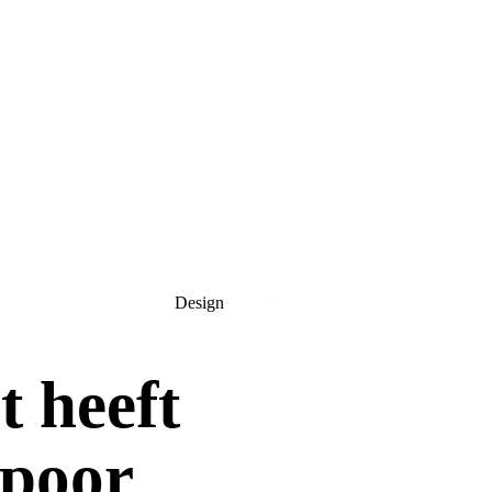
Design
6 min. lezing
t heeft
spoor