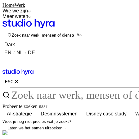
Home
Werk
Wie we zijn
Meer weten
Zoek naar werk, mensen of diensten
⌘K
Dark
EN
/
NL
/
DE
Contact
Contact
ESC
Probeer te zoeken naar
AI-strategie
Designsystemen
Disney case study
W
Weet je nog niet precies wat je zoekt?
Laten we het samen uitzoeken
→