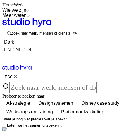
Home
Werk
Wie we zijn
Meer weten
Zoek naar werk, mensen of diensten
⌘K
Dark
EN
/
NL
/
DE
Contact
Contact
ESC
Probeer te zoeken naar
AI-strategie
Designsystemen
Disney case study
Workshops en training
Platformontwikkeling
Weet je nog niet precies wat je zoekt?
Laten we het samen uitzoeken
→