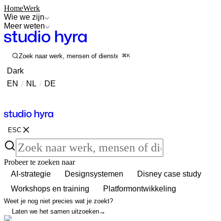
Home
Werk
Wie we zijn
Meer weten
Zoek naar werk, mensen of diensten
⌘K
Dark
EN
/
NL
/
DE
Contact
Contact
ESC
Probeer te zoeken naar
AI-strategie
Designsystemen
Disney case study
Workshops en training
Platformontwikkeling
Weet je nog niet precies wat je zoekt?
Laten we het samen uitzoeken
→