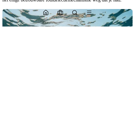
Dit betekent niet dat AI waardeloos is in kenniswerk. Het betekent
dat het eerlijke kader smaller is dan de marketing doet voorkomen.
AI presteert goed op afgebakende, goed gedefinieerde taken waar
de input gestructureerd is en de juiste output verifieerbaar. Een eerste
versie van copy schrijven op basis van een duidelijke briefing.