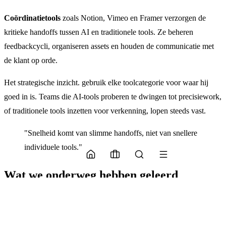
Coördinatietools
zoals Notion, Vimeo en Framer verzorgen de
kritieke handoffs tussen AI en traditionele tools. Ze beheren
feedbackcycli, organiseren assets en houden de communicatie met
de klant op orde.
Het strategische inzicht. gebruik elke toolcategorie voor waar hij
goed in is. Teams die AI-tools proberen te dwingen tot precisiework,
of traditionele tools inzetten voor verkenning, lopen steeds vast.
"Snelheid komt van slimme handoffs, niet van snellere
individuele tools."
Wat we onderweg hebben geleerd
Snelheid zit in slim schrappen, niet alleen in genereren.
Vroege kwaliteitsreviews voorkomen dat problemen zich