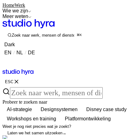
Home
Werk
Wie we zijn
Meer weten
Zoek naar werk, mensen of diensten
⌘K
Dark
EN
/
NL
/
DE
Contact
Contact
ESC
Probeer te zoeken naar
AI-strategie
Designsystemen
Disney case study
Workshops en training
Platformontwikkeling
Weet je nog niet precies wat je zoekt?
Laten we het samen uitzoeken
→