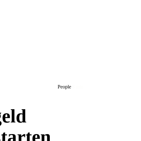
People
8 min
geld
starten