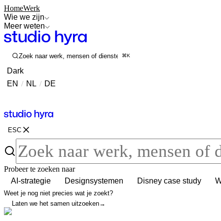
Home
Werk
Wie we zijn
Meer weten
Zoek naar werk, mensen of diensten
⌘K
Dark
EN
/
NL
/
DE
Contact
Contact
ESC
Probeer te zoeken naar
AI-strategie
Designsystemen
Disney case study
W
Weet je nog niet precies wat je zoekt?
Laten we het samen uitzoeken
→