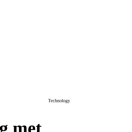
Technology
12 min
g met