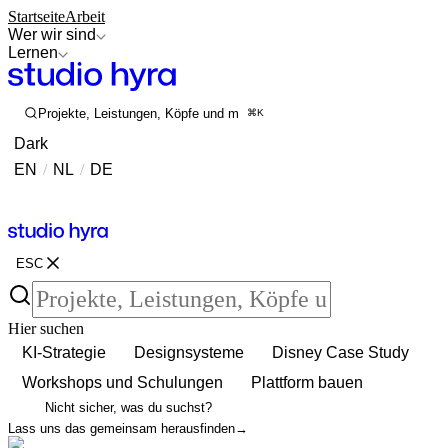
Startseite
Arbeit
Wer wir sind
Lernen
Projekte, Leistungen, Köpfe und mehr durchsuchen
⌘K
Dark
EN
/
NL
/
DE
Kontakt
Kontakt
ESC
Hier suchen
KI-Strategie
Designsysteme
Disney Case Study
Workshops und Schulungen
Plattform bauen
Nicht sicher, was du suchst?
Lass uns das gemeinsam herausfinden
→