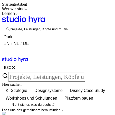
Startseite
Arbeit
Wer wir sind
Lernen
Projekte, Leistungen, Köpfe und mehr durchsuchen
⌘K
Dark
EN
/
NL
/
DE
Kontakt
Kontakt
ESC
Hier suchen
KI-Strategie
Designsysteme
Disney Case Study
Workshops und Schulungen
Plattform bauen
Nicht sicher, was du suchst?
Lass uns das gemeinsam herausfinden
→