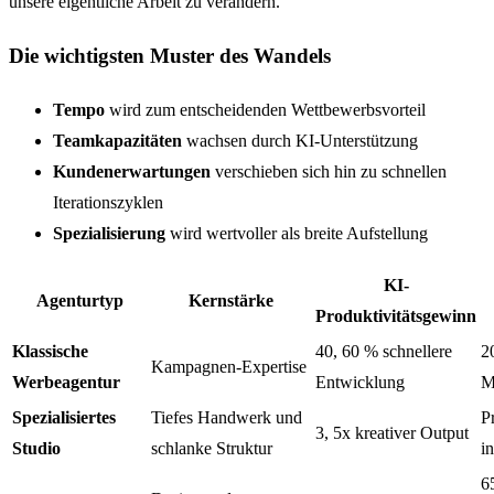
unsere eigentliche Arbeit zu verändern.
Die wichtigsten Muster des Wandels
Tempo
wird zum entscheidenden Wettbewerbsvorteil
Teamkapazitäten
wachsen durch KI-Unterstützung
Kundenerwartungen
verschieben sich hin zu schnellen
Iterationszyklen
Spezialisierung
wird wertvoller als breite Aufstellung
KI-
Agenturtyp
Kernstärke
Produktivitätsgewinn
Klassische
40, 60 % schnellere
2
Kampagnen-Expertise
Werbeagentur
Entwicklung
M
Spezialisiertes
Tiefes Handwerk und
P
3, 5x kreativer Output
Studio
schlanke Struktur
i
6