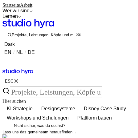
Startseite
Arbeit
Wer wir sind
Lernen
Projekte, Leistungen, Köpfe und mehr durchsuchen
⌘K
Dark
EN
/
NL
/
DE
Kontakt
Kontakt
ESC
Hier suchen
KI-Strategie
Designsysteme
Disney Case Study
Workshops und Schulungen
Plattform bauen
Nicht sicher, was du suchst?
Lass uns das gemeinsam herausfinden
→