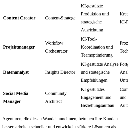
KI-gestützte
Produktion und
Krea
Content Creator
Content-Stratege
strategische
KI-P
Ausrichtung
KI-Tool-
Workflow
Proz
Projektmanager
Koordination und
Orchestrator
Tech
Teamoptimierung
KI-gestützte Analyse
Fort
Datenanalyst
Insights Director
und strategische
Anal
Empfehlungen
Unte
KI-gestütztes
Comm
Social-Media-
Community
Engagement und
und 
Manager
Architect
Beziehungsaufbau
Auto
Agenturen, die diesen Wandel annehmen, betreuen ihre Kunden
besser, arbeiten schneller und entwickeln stärkere Lösungen als