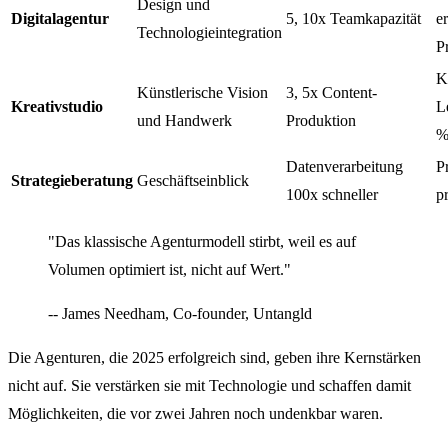
Design und
Digitalagentur
5, 10x Teamkapazität
e
Technologieintegration
P
K
Künstlerische Vision
3, 5x Content-
Kreativstudio
L
und Handwerk
Produktion
%
Datenverarbeitung
P
Strategieberatung
Geschäftseinblick
100x schneller
p
"Das klassische Agenturmodell stirbt, weil es auf
Volumen optimiert ist, nicht auf Wert."
-- James Needham, Co-founder, Untangld
Die Agenturen, die 2025 erfolgreich sind, geben ihre Kernstärken
nicht auf. Sie verstärken sie mit Technologie und schaffen damit
Möglichkeiten, die vor zwei Jahren noch undenkbar waren.