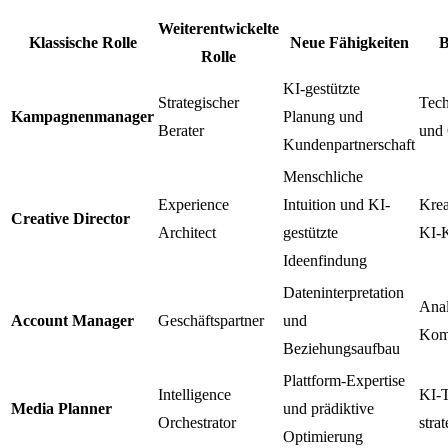
Weiterentwickelte
Klassische Rolle
Neue Fähigkeiten
B
Rolle
KI-gestützte
Strategischer
Tech
Kampagnenmanager
Planung und
Berater
und 
Kundenpartnerschaft
Menschliche
Experience
Intuition und KI-
Krea
Creative Director
Architect
gestützte
KI-
Ideenfindung
Dateninterpretation
Anal
Account Manager
Geschäftspartner
und
Kom
Beziehungsaufbau
Plattform-Expertise
Intelligence
KI-T
Media Planner
und prädiktive
Orchestrator
stra
Optimierung