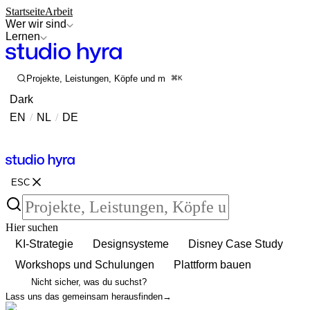
Startseite
Arbeit
Wer wir sind
Lernen
Projekte, Leistungen, Köpfe und mehr durchsuchen
⌘K
Dark
EN
/
NL
/
DE
Kontakt
Kontakt
ESC
Hier suchen
KI-Strategie
Designsysteme
Disney Case Study
Workshops und Schulungen
Plattform bauen
Nicht sicher, was du suchst?
Lass uns das gemeinsam herausfinden
→