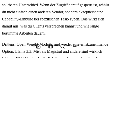
spürbaren Unterschied. Wenn der Zugriff darauf gesperrt ist, wählst
du nicht einfach einen anderen Vendor, sondern akzeptierst eine
Capability-Einbuße bei spezifischen Task-Typen. Das wirkt sich
darauf aus, was du Clients versprechen kannst und wie lange
bestimmte Arbeiten dauern.
Drittens. Open-Weight-Modelle sind wieder eine ernstzunehmende
Option. Llama 3.3, Mistrals Magistral und andere sind wirklich
leistungsfähig für eine breite Palette von Agency-Arbeiten. Sie
unterliegen nicht denselben Beschränkungen. Wenn du sie vor sechs
Monaten abgeschrieben hast, weil die geschlossenen Frontier-
Modelle leistungsfähiger und leichter zu betreiben wirkten, gibt dir
die Access-Control-Situation einen Grund, diese Berechnung zu
überprüfen.
Viertens. Deine Clients werden dich danach fragen. Nicht sofort,
aber bald. Procurement-Teams bei größeren Unternehmen