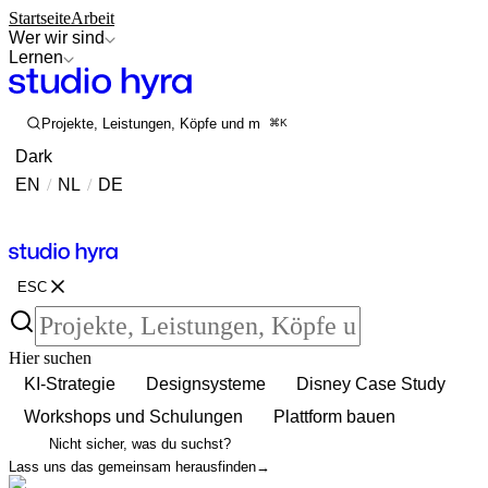
Startseite
Arbeit
Wer wir sind
Lernen
Projekte, Leistungen, Köpfe und mehr durchsuchen
⌘K
Dark
EN
/
NL
/
DE
Kontakt
Kontakt
ESC
Hier suchen
KI-Strategie
Designsysteme
Disney Case Study
Workshops und Schulungen
Plattform bauen
Nicht sicher, was du suchst?
Lass uns das gemeinsam herausfinden
→