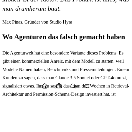
man drumherum baut.
Max Pinas, Gründer von Studio Hyra
Wo Agenturen das falsch gemacht haben
Die Agenturwelt hat eine besondere Variante dieses Problems. Es
gibt einen kommerziellen Anreiz, mit dem Modell zu starten, weil
Modelle Namen haben, Benchmarks und Pressemitteilungen. Einem
Kunden zu sagen, dass man Claude 3.5 Sonnet oder GPT-4o nutzt,
signalisiert etwas. Ihm zu sagen, dass man drei Wochen in Retrieval-
Architektur und Permission-Schema-Design investiert hat, ist
schwerer in ein Proposal zu packen.
Also machen es die meisten Agenturen nicht. Sie setzen ein fähiges
Modell auf eine dünne Infrastruktur auf, zeigen eine Demo, die
unter kontrollierten Bedingungen funktioniert, und übergeben sie.