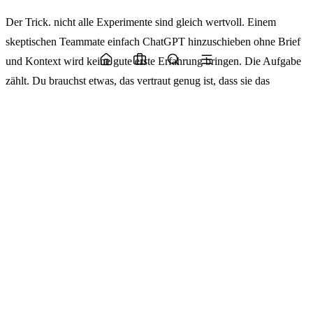
Der Trick. nicht alle Experimente sind gleich wertvoll. Einem
skeptischen Teammate einfach ChatGPT hinzuschieben ohne Brief
und Kontext wird keine gute erste Erfahrung bringen. Die Aufgabe
zählt. Du brauchst etwas, das vertraut genug ist, dass sie das
Ergebnis beurteilen kann, und langweilig genug, dass
Geschwindigkeit ein klarer Gewinn ist. Eine Recherche-
Zusammenfassung. Ein erster Entwurf eines Competitors-Briefings.
Ein Umschreiben von Dokumentation, die seit Monaten falsch ist.