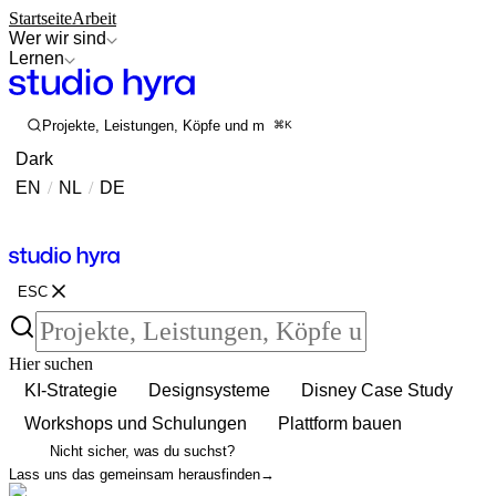
Startseite
Arbeit
Wer wir sind
Lernen
Projekte, Leistungen, Köpfe und mehr durchsuchen
⌘K
Dark
EN
/
NL
/
DE
Kontakt
Kontakt
ESC
Hier suchen
KI-Strategie
Designsysteme
Disney Case Study
Workshops und Schulungen
Plattform bauen
Nicht sicher, was du suchst?
Lass uns das gemeinsam herausfinden
→