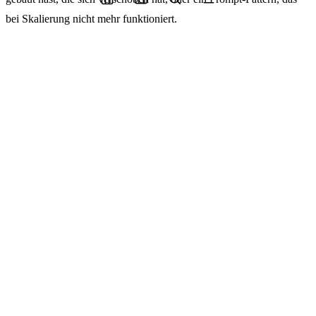
bei Skalierung nicht mehr funktioniert.
Inferenzkosten sind ein kleiner Teil dieses Bildes. Wenn sie fallen,
wird das Bild nicht proportional billiger. Es wird breiter.
Was schnellere Modell-Ökonomien
wirklich ändern