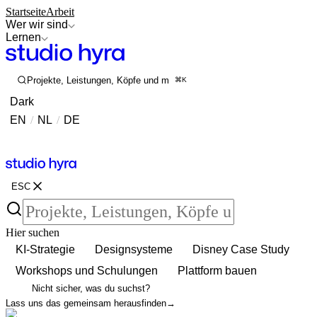
Startseite
Arbeit
Wer wir sind
Lernen
Projekte, Leistungen, Köpfe und mehr durchsuchen
⌘K
Dark
EN
/
NL
/
DE
Kontakt
Kontakt
ESC
Hier suchen
KI-Strategie
Designsysteme
Disney Case Study
Workshops und Schulungen
Plattform bauen
Nicht sicher, was du suchst?
Lass uns das gemeinsam herausfinden
→