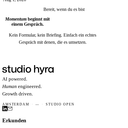
Markt.
Bereit, wenn du es bist
Momentum
beginnt mit
einem Gespräch.
Kein Formular, kein Briefing. Einfach ein echtes
Gespräch mit denen, die es umsetzen.
Gespräch buchen
Gespräch buchen
AI powered.
Human
engineered.
Growth driven.
AMSTERDAM
·
—
·
STUDIO OPEN
Erkunden