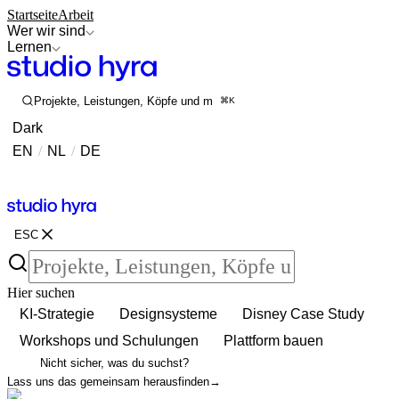
Startseite
Arbeit
Wer wir sind
Lernen
Projekte, Leistungen, Köpfe und mehr durchsuchen
⌘K
Dark
EN
/
NL
/
DE
Kontakt
Kontakt
ESC
Hier suchen
KI-Strategie
Designsysteme
Disney Case Study
Workshops und Schulungen
Plattform bauen
Nicht sicher, was du suchst?
Lass uns das gemeinsam herausfinden
→