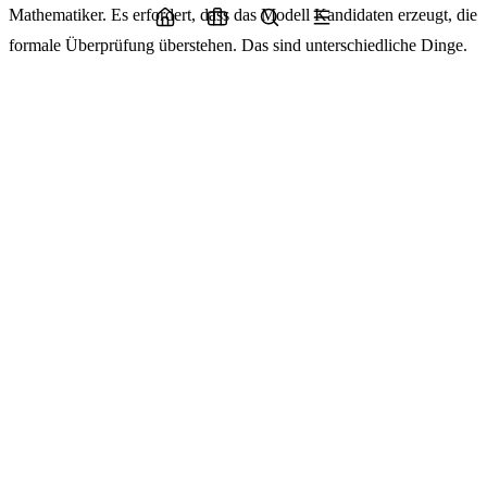
Mathematiker. Es erfordert, dass das Modell Kandidaten erzeugt, die
formale Überprüfung überstehen. Das sind unterschiedliche Dinge.
Was das aus Agentur-Perspektive aussieht
Wir arbeiten mit Gründern und Product-Teams zusammen, die
herausfinden wollen, wo KI wirklich in ihre Arbeit passt. Das